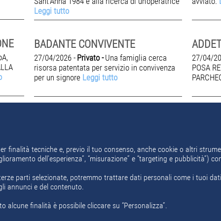
Sant'Anna 1984 è alla ricerca di un'operatrice
avviato.
Leggi tutto
ONE
BADANTE CONVIVENTE
pA,
27/04/2026 -
Privato -
Una famiglia cerca
27/04/20
ALLA
risorsa patentata per servizio in convivenza
POSA RE
o
per un signore
Leggi tutto
PARCHE
er finalità tecniche e, previo il tuo consenso, anche cookie o altri strumen
miglioramento dell'esperienza”, “misurazione” e “targeting e pubblicità”) c
erze parti selezionate, potremmo trattare dati personali come i tuoi dati d
gli annunci e del contenuto.
o alcune finalità è possibile cliccare su “Personalizza”.
i
Area Aziende
Chi Siamo
Contatti
Policy Privacy
Motore ricer