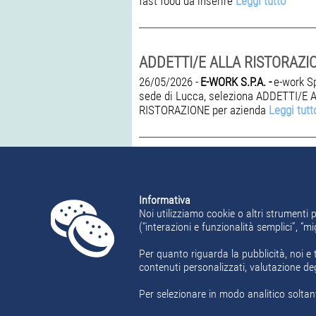
fast food da inserire
Leggi tutto
ADDETTI/E ALLA RISTORAZI
26/05/2026 -
E-WORK S.P.A. -
e-work S
sede di Lucca, seleziona ADDETTI/E 
RISTORAZIONE per azienda
Leggi tutt
Informativa
Pagina 1 di 17
Noi utilizziamo cookie o altri strumenti p
(“interazioni e funzionalità semplici”, “
1
2
3
4
5
6
Per quanto riguarda la pubblicità, noi e t
contenuti personalizzati, valutazione de
Per selezionare in modo analitico soltant
Home
Offerte Lavoro
Area Candidat