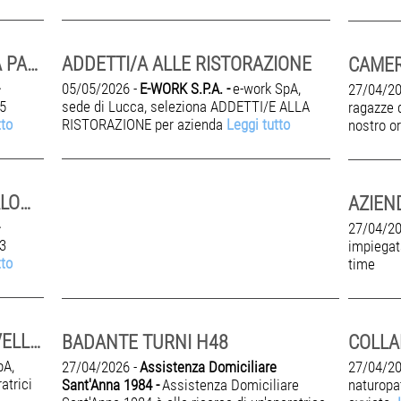
AUTISTA DA MOTRICE SANTA PALOMBA
ADDETTI/A ALLE RISTORAZIONE
CAMER
05/05/2026 -
E-WORK S.P.A. -
e-work SpA,
27/04/20
.5
sede di Lucca, seleziona ADDETTI/E ALLA
ragazze 
tto
RISTORAZIONE per azienda
Leggi tutto
nostro o
AUTISTA MOTRICE SANTA PALOMBA
27/04/20
.3
impiegat
tto
time
ADDETTI/E AL FAST FOOD - VELLETRI
BADANTE TURNI H48
pA,
27/04/2026 -
Assistenza Domiciliare
27/04/20
atrici
Sant'Anna 1984 -
Assistenza Domiciliare
naturopa