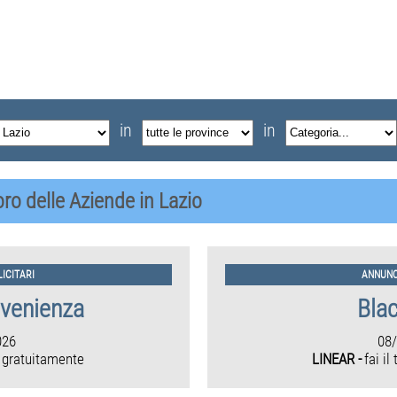
in
in
voro delle Aziende in Lazio
ICITARI
ANNUNC
nvenienza
Bla
026
08
 gratuitamente
LINEAR -
fai il