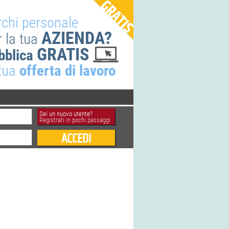
rchi personale
AZIENDA?
r la tua
GRATIS
bblica
 tua
offerta di lavoro
Sei un nuovo utente?
Registrati in pochi passaggi