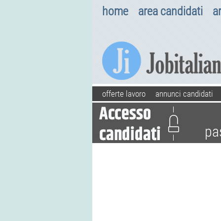
home
area candidati
a
offerte lavoro
annunci candidati
pa