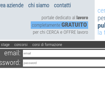
rea aziende
chi siamo
contatti
ce
pe
portale dedicato al
lavoro
GRATUITO
pu
completamente
la
per chi CERCA e OFFRE lavoro
stage
concorsi
corsi di formazione
email:
ssword: