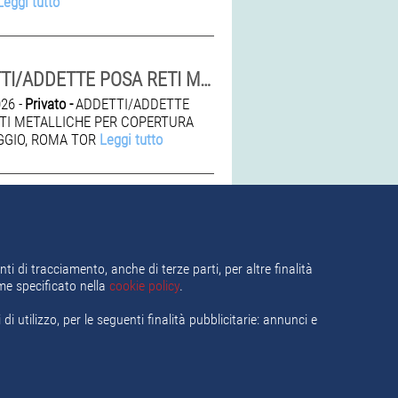
Leggi tutto
ADDETTI/ADDETTE POSA RETI METALLICHE PER COPERTURA
26 -
Privato -
ADDETTI/ADDETTE
TI METALLICHE PER COPERTURA
GGIO, ROMA TOR
Leggi tutto
ti di tracciamento, anche di terze parti, per altre finalità
ome specificato nella
cookie policy
.
i utilizzo, per le seguenti finalità pubblicitarie: annunci e
ca del lavoro
Termini e Condizioni