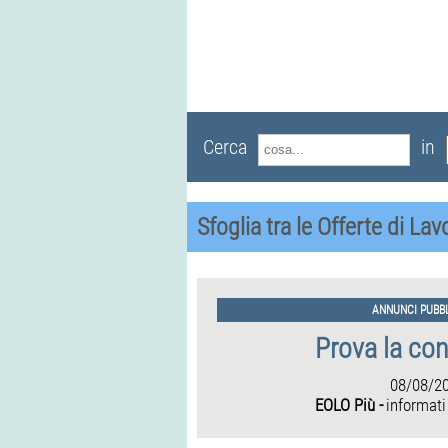
Cerca
in
Sfoglia tra le Offerte di La
ANNUNCI PUBBL
Prova la co
08/08/2
EOLO Più -
informati