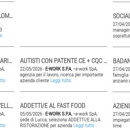
AUTISTA BILICO A SANTA PALOMBA
27/04/20
.3
manager 
to
soprattu
REW MEMBER FAST FOOD | LARIANO (RM)
AUTISTI CON PATENTE CE + CQC MERCI - POMEZIA (RM)
BADAN
pA,
22/05/2026 -
E-WORK S.P.A. -
e-work SpA,
27/04/20
agenzia per il lavoro, ricerca per importante
famiglia
tto
azienda cliente
Leggi tutto
anziano 
REW MEMBER FAST FOOD | VELLETRI (RM)
ADDETTI/E AL FAST FOOD
pA,
05/05/2026 -
E-WORK S.P.A. -
e-work SpA,
27/04/20
sede di Lucca, seleziona ADDETTI/E ALLA
impiegat
tto
RISTORAZIONE per azienda
Leggi tutto
time