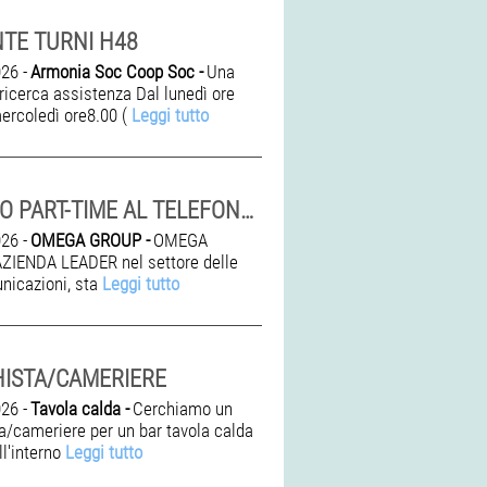
TE TURNI H48
26 -
Armonia Soc Coop Soc -
Una
ricerca assistenza Dal lunedì ore
mercoledì ore8.00 (
Leggi tutto
LAVORO PART-TIME AL TELEFONO DA CASA
26 -
OMEGA GROUP -
OMEGA
ZIENDA LEADER nel settore delle
nicazioni, sta
Leggi tutto
ISTA/CAMERIERE
26 -
Tavola calda -
Cerchiamo un
a/cameriere per un bar tavola calda
ll'interno
Leggi tutto